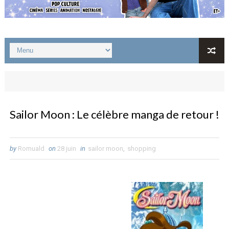
Sailor Moon : Le célèbre manga de retour !
by
Romuald
on
28 juin
in
sailor moon
,
shopping