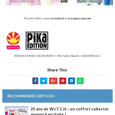
Pour plus d'infos, visitez
www.pika.fr
et
www.japan-expo.com
BISHOJO SENSHI SAILOR MOON © 1992 Naoko Takeuchi / KODANSHA Ltd.
Share This:
RECOMMENDED ARTICLES
25 ans de W.I.T.C.H. : un coffret collector
annoncé en Italie !