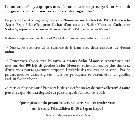
Comme annoncé il y a quelques mois, l'incontournable shojo manga Sailor Moon fait
son
grand retour en France avec une réédition signé Pika
!
La plus célèbre des magical girls
sera à l'honneur sur le stand de Pika Edition à la
Japan Expo
! En effet,
pour l'achat d'un tome de Sailor Moon ou Codename
Sailor V, repartez avec un ex-libris exclusif
* à l'affige de Sailor Moon !
Retrouvez également sur le stand Pika Edition un espace dédié au manga !
-> Suivez les aventures de la guerrière de la Lune avec
deux épisodes du dessin
animé
!
-> Tentez votre chance avec
les cartes à gratter Sailor Moon
* et repartez peut etre
avec l'un des
100 lots de goodies Sailor Moon
en édition limitée. Le plus chanceux
d'entre vous pourra également remporter l'intégrale des volumes de la série ! Pas de
perdant avec les cartes à gratter : tous les participants se verront offrir un goodies
exclusif Sailor Moon*.
-> Mais ce n'est pas tout ! Pika aura le plaisir d'offrir
un set de carte collector* à toute
personne qui viendra déguisée
en personnage de l'univers de la série.
Que le pouvoir du prisme lunaire soit avec vous et rendez-vous
sur le stand Pika Edition BF36 à Japan Expo !
*dans la limite des stocks disponibles.