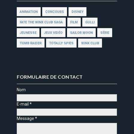
ANIMATION
CONCOURS
DISNEY
FATE THE WINX CLUB SAGA
FILM
GULLI
JEUNESSE
JEUX VIDÉO
SAILOR MOON
SÉRIE
TOMB RAIDER
TOTALLY SPIES
WINX CLUB
FORMULAIRE DE CONTACT
Nom
E-mail
*
Message
*