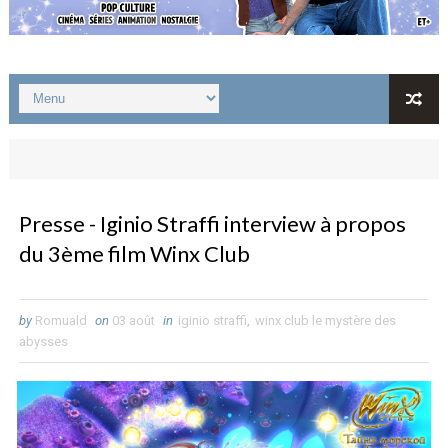
Presse - Iginio Straffi interview à propos
du 3ème film Winx Club
by
Romuald
on
03 août
in
iginio straffi
,
winx club le mystère des
abysses