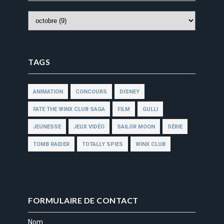
TAGS
ANIMATION
CONCOURS
DISNEY
FATE THE WINX CLUB SAGA
FILM
GULLI
JEUNESSE
JEUX VIDÉO
SAILOR MOON
SÉRIE
TOMB RAIDER
TOTALLY SPIES
WINX CLUB
FORMULAIRE DE CONTACT
Nom