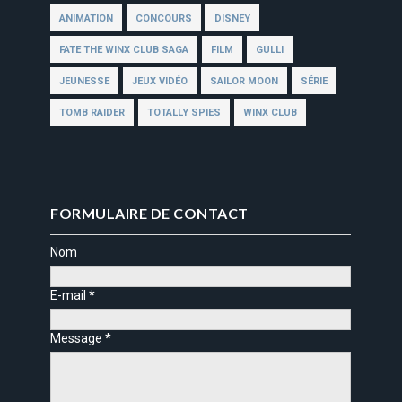
ANIMATION
CONCOURS
DISNEY
FATE THE WINX CLUB SAGA
FILM
GULLI
JEUNESSE
JEUX VIDÉO
SAILOR MOON
SÉRIE
TOMB RAIDER
TOTALLY SPIES
WINX CLUB
FORMULAIRE DE CONTACT
Nom
E-mail
*
Message
*