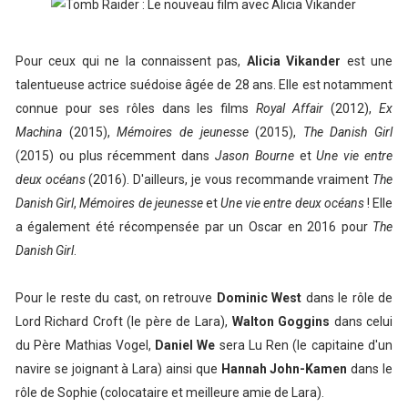
Pour ceux qui ne la connaissent pas,
Alicia Vikander
est une
talentueuse actrice suédoise âgée de 28 ans. Elle est notamment
connue pour ses rôles dans les films
Royal Affair
(2012),
Ex
Machina
(2015),
Mémoires de jeunesse
(2015),
The Danish Girl
(2015) ou plus récemment dans
Jason Bourne
et
Une vie entre
deux océans
(2016). D'ailleurs, je vous recommande vraiment
The
Danish Girl
,
Mémoires de jeunesse
et
Une vie entre deux océans
! Elle
a également été récompensée par un Oscar en 2016 pour
The
Danish Girl
.
Pour le reste du cast, on retrouve
Dominic West
dans le rôle de
Lord Richard Croft (le père de Lara),
Walton Goggins
dans celui
du Père Mathias Vogel,
Daniel We
sera Lu Ren (le capitaine d'un
navire se joignant à Lara) ainsi que
Hannah John-Kamen
dans le
rôle de Sophie (colocataire et meilleure amie de Lara).