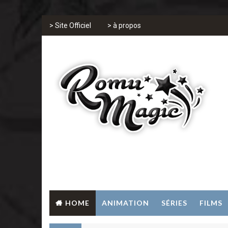
> Site Officiel
> à propos
HOME
ANIMATION
SÉRIES
FILMS