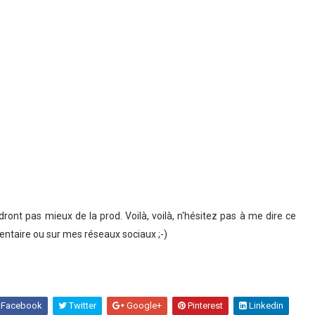
ront pas mieux de la prod. Voilà, voilà, n'hésitez pas à me dire ce
taire ou sur mes réseaux sociaux ;-)
Facebook
Twitter
Google+
Pinterest
Linkedin