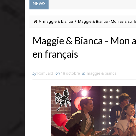
NEWS
maggie & bianca
Maggie & Bianca - Mon avis sur 
Maggie & Bianca - Mon av
en français
by
Romuald
on
18 octobre
in
maggie & bianca