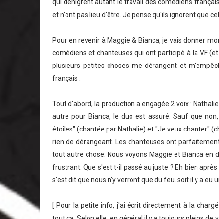
qui dénigrent autant le travail des comédiens français
et n'ont pas lieu d'être. Je pense qu'ils ignorent que c
Pour en revenir à Maggie & Bianca, je vais donner mon
comédiens et chanteuses qui ont participé à la VF (et 
plusieurs petites choses me dérangent et m'empêch
français :
Tout d'abord, la production a engagée 2 voix : Nathalie
autre pour Bianca, le duo est assuré. Sauf que non,
étoiles" (chantée par Nathalie) et "Je veux chanter" (
rien de dérangeant. Les chanteuses ont parfaitement fa
tout autre chose. Nous voyons Maggie et Bianca en d
frustrant. Que s'est t-il passé au juste ? Eh bien aprè
s'est dit que nous n'y verront que du feu, soit il y a eu
[ Pour la petite info, j'ai écrit directement à la cha
tout ça. Selon elle, en général il y a toujours pleins de