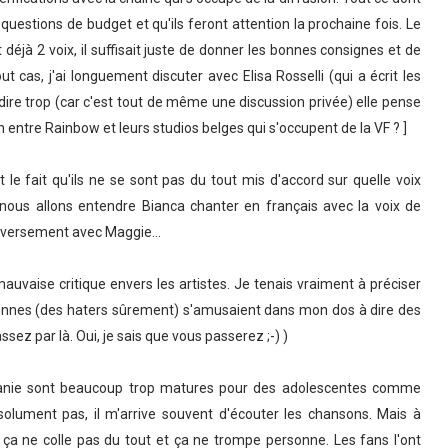
 questions de budget et qu'ils feront attention la prochaine fois. Le
t déjà 2 voix, il suffisait juste de donner les bonnes consignes et de
t cas, j'ai longuement discuter avec Elisa Rosselli (qui a écrit les
dire trop (car c'est tout de même une discussion privée) elle pense
ntre Rainbow et leurs studios belges qui s'occupent de la VF ? ]
e fait qu'ils ne se sont pas du tout mis d'accord sur quelle voix
nous allons entendre Bianca chanter en français avec la voix de
inversement avec Maggie...
auvaise critique envers les artistes. Je tenais vraiment à préciser
ersonnes (des haters sûrement) s'amusaient dans mon dos à dire des
ssez par là. Oui, je sais que vous passerez ;-) )
éphanie sont beaucoup trop matures pour des adolescentes comme
lument pas, il m'arrive souvent d'écouter les chansons. Mais à
 ça ne colle pas du tout et ça ne trompe personne. Les fans l'ont