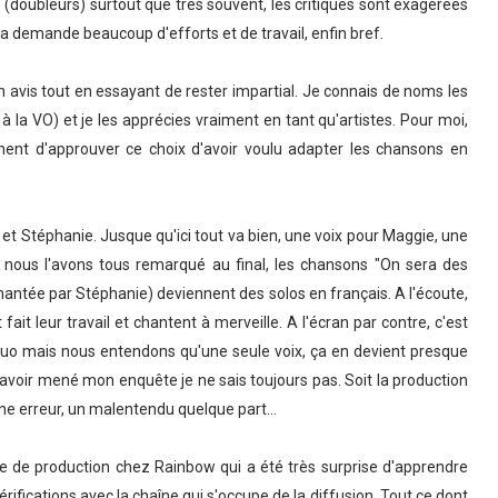
 (doubleurs) surtout que très souvent, les critiques sont exagérées
ela demande beaucoup d'efforts et de travail, enfin bref.
 avis tout en essayant de rester impartial. Je connais de noms les
à la VO) et je les apprécies vraiment en tant qu'artistes. Pour moi,
ent d'approuver ce choix d'avoir voulu adapter les chansons en
 et Stéphanie. Jusque qu'ici tout va bien, une voix pour Maggie, une
 nous l'avons tous remarqué au final, les chansons "On sera des
chantée par Stéphanie) deviennent des solos en français. A l'écoute,
it leur travail et chantent à merveille. A l'écran par contre, c'est
uo mais nous entendons qu'une seule voix, ça en devient presque
s avoir mené mon enquête je ne sais toujours pas. Soit la production
 une erreur, un malentendu quelque part...
rgée de production chez Rainbow qui a été très surprise d'apprendre
 vérifications avec la chaîne qui s'occupe de la diffusion. Tout ce dont