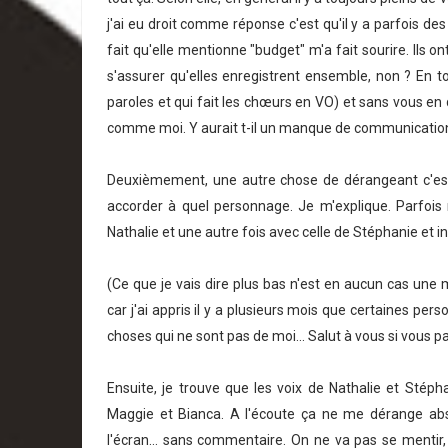
j'ai eu droit comme réponse c'est qu'il y a parfois des
fait qu'elle mentionne "budget" m'a fait sourire. Ils on
s'assurer qu'elles enregistrent ensemble, non ? En tou
paroles et qui fait les chœurs en VO) et sans vous en 
comme moi. Y aurait t-il un manque de communication e
Deuxièmement, une autre chose de dérangeant c'est l
accorder à quel personnage. Je m'explique. Parfois 
Nathalie et une autre fois avec celle de Stéphanie et 
(Ce que je vais dire plus bas n'est en aucun cas une m
car j'ai appris il y a plusieurs mois que certaines p
choses qui ne sont pas de moi... Salut à vous si vous pa
Ensuite, je trouve que les voix de Nathalie et St
Maggie et Bianca. A l'écoute ça ne me dérange abso
l'écran... sans commentaire. On ne va pas se mentir,