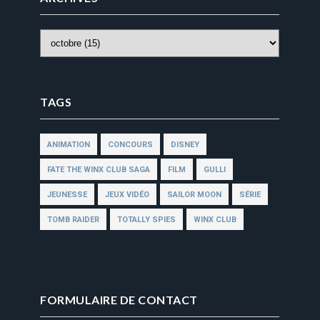
TAGS
ANIMATION
CONCOURS
DISNEY
FATE THE WINX CLUB SAGA
FILM
GULLI
JEUNESSE
JEUX VIDÉO
SAILOR MOON
SÉRIE
TOMB RAIDER
TOTALLY SPIES
WINX CLUB
FORMULAIRE DE CONTACT