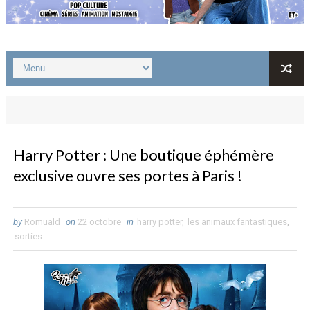
Harry Potter : Une boutique éphémère
exclusive ouvre ses portes à Paris !
by
Romuald
on
22 octobre
in
harry potter
,
les animaux fantastiques
,
sorties