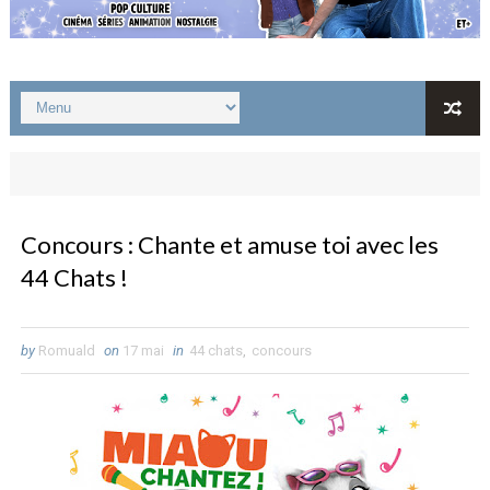
Concours : Chante et amuse toi avec les
44 Chats !
by
Romuald
on
17 mai
in
44 chats
,
concours