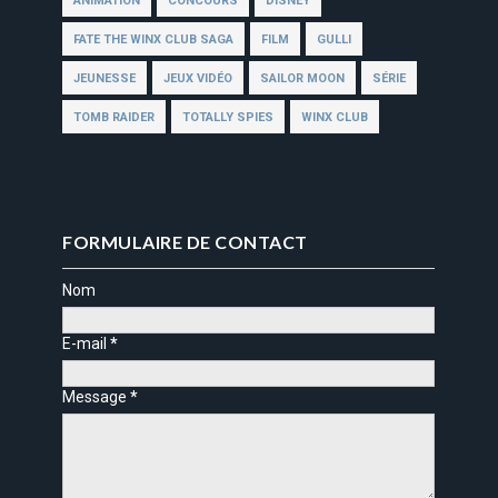
ANIMATION
CONCOURS
DISNEY
FATE THE WINX CLUB SAGA
FILM
GULLI
JEUNESSE
JEUX VIDÉO
SAILOR MOON
SÉRIE
TOMB RAIDER
TOTALLY SPIES
WINX CLUB
FORMULAIRE DE CONTACT
Nom
E-mail
*
Message
*