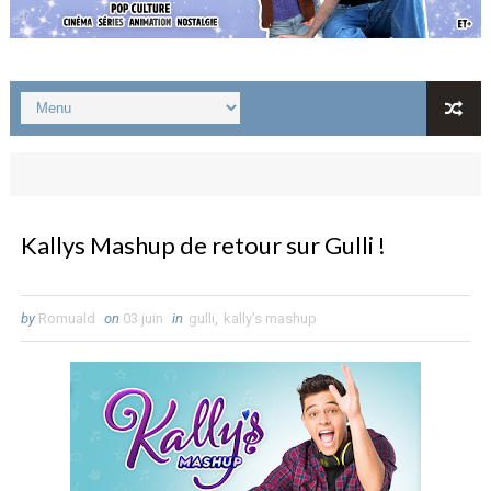
Kallys Mashup de retour sur Gulli !
by
Romuald
on
03 juin
in
gulli
,
kally's mashup