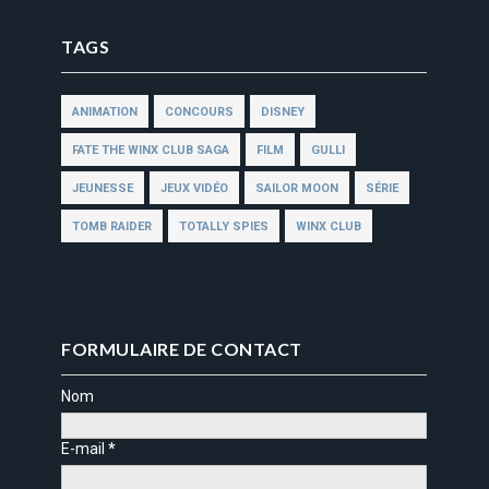
TAGS
ANIMATION
CONCOURS
DISNEY
FATE THE WINX CLUB SAGA
FILM
GULLI
JEUNESSE
JEUX VIDÉO
SAILOR MOON
SÉRIE
TOMB RAIDER
TOTALLY SPIES
WINX CLUB
FORMULAIRE DE CONTACT
Nom
E-mail
*