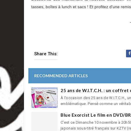
tasses, boîtes à lunch et sacs ! Et profitez d'une remi
Share This:
RECOMMENDED ARTICLES
25 ans de W.I.T.C.H. : un coffret
À l’occasion des 25 ans de W.I.T.C.H., un
emblématique. Pensé comme un véritab.
Blue Exorcist Le film en DVD/BR
C'est ce Dimanche 10 novembre à 20h50 q
japonais sous-titré français sur KZTV (re