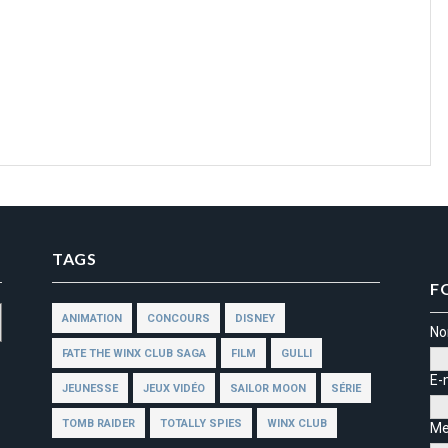
TAGS
F
ANIMATION
CONCOURS
DISNEY
N
FATE THE WINX CLUB SAGA
FILM
GULLI
E-
JEUNESSE
JEUX VIDÉO
SAILOR MOON
SÉRIE
TOMB RAIDER
TOTALLY SPIES
WINX CLUB
Me