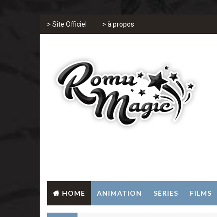
> Site Officiel
> à propos
HOME
ANIMATION
SÉRIES
FILMS