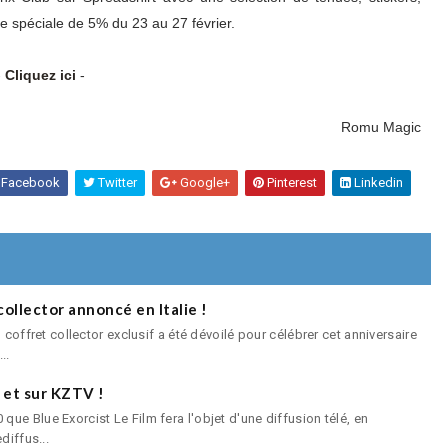
se spéciale de 5% du 23 au 27 février.
-
Cliquez ici
-
Romu Magic
Facebook
Twitter
Google+
Pinterest
Linkedin
 collector annoncé en Italie !
 coffret collector exclusif a été dévoilé pour célébrer cet anniversaire
..
 et sur KZTV !
ue Blue Exorcist Le Film fera l'objet d'une diffusion télé, en
diffus...