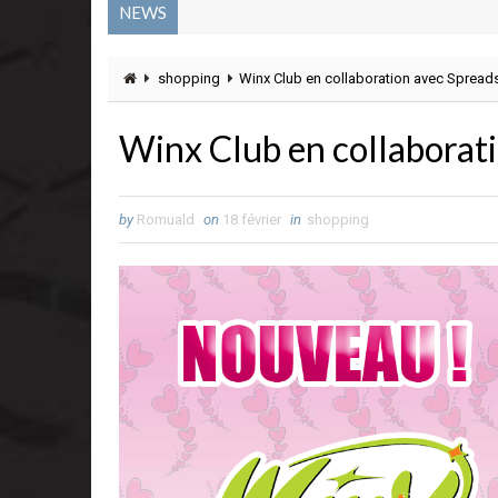
NEWS
shopping
Winx Club en collaboration avec Spreadsh
Winx Club en collaborati
by
Romuald
on
18 février
in
shopping